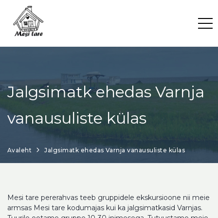
Skip
to
content
Jalgsimatk ehedas Varnja
vanausuliste külas
Avaleht
Jalgsimatk ehedas Varnja vanausuliste külas
Mesi tare pererahvas teeb gruppidele ekskursioone nii meie
armsas Mesi tare kodumajas kui ka jalgsimatkasid Varnjas.