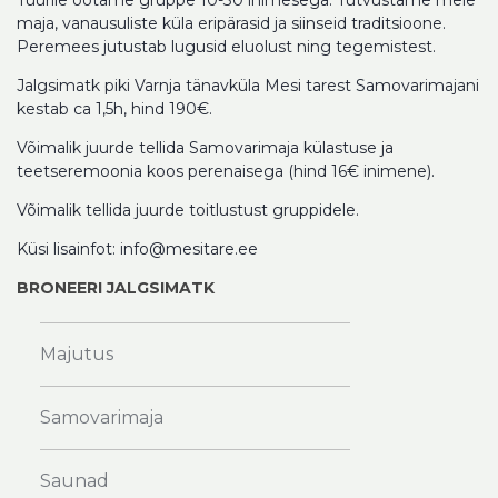
Tuurile ootame gruppe 10-30 inimesega. Tutvustame meie
maja, vanausuliste küla eripärasid ja siinseid traditsioone.
Peremees jutustab lugusid eluolust ning tegemistest.
Jalgsimatk piki Varnja tänavküla Mesi tarest Samovarimajani
kestab ca 1,5h, hind 190€.
Võimalik juurde tellida Samovarimaja külastuse ja
teetseremoonia koos perenaisega (hind 16€ inimene).
Võimalik tellida juurde toitlustust gruppidele.
Küsi lisainfot: info@mesitare.ee
BRONEERI JALGSIMATK
Majutus
Samovarimaja
Saunad