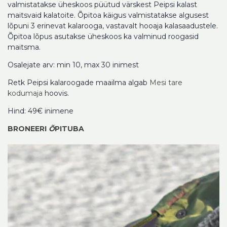
valmistatakse üheskoos püütud värskest Peipsi kalast
maitsvaid kalatoite. Õpitoa käigus valmistatakse algusest
lõpuni 3 erinevat kalarooga, vastavalt hooaja kalasaadustele.
Õpitoa lõpus asutakse üheskoos ka valminud roogasid
maitsma.
Osalejate arv: min 10, max 30 inimest
Retk Peipsi kalaroogade maailma algab
Mesi tare
kodumaja
hoovis.
Hind: 49€ inimene
BRONEERI
Õ
PITUBA