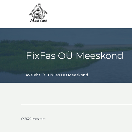
Skip
to
content
FixFas OÜ Meeskond
Avaleht
FixFas OÜ Meeskond
© 2022 Mesitare