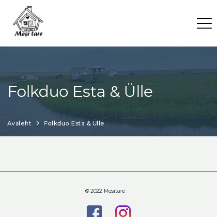
Skip
to
content
Folkduo Esta & Ülle
Avaleht
Folkduo Esta & Ülle
© 2022 Mesitare