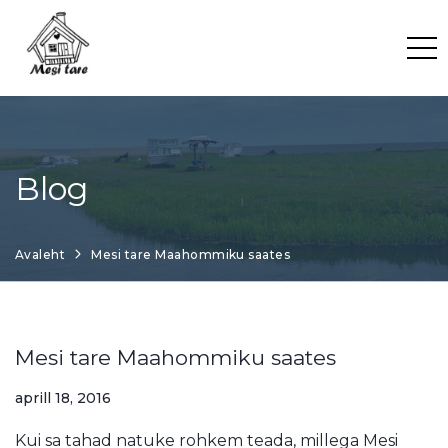
Skip
to
content
Blog
Avaleht
Mesi tare Maahommiku saates
Mesi tare Maahommiku saates
aprill 18, 2016
Kui sa tahad natuke rohkem teada, millega Mesi