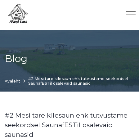
Skip
to
content
Blog
#2 Mesi tare kilesaun ehk tutvustame seekordsel
Avaleht
SaunafESTil osalevaid saunasid
#2 Mesi tare kilesaun ehk tutvustame
seekordsel SaunafESTil osalevaid
saunasid