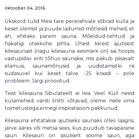
oktoober 04, 2016
Ükskord tulid Mesi tare pererahvale sõbrad külla ja
keset olemist ja puude ladumist mõtlesid mehed, et
ah, ehitaks parem sauna. Mõeldud-tehtud ja
ha
katigi otsekohe pihta. Ühest kiirest ajutisest
kilesaunast (nagu kilesauna eesmärk on) sai hoopis
vastupidav eriti tõhus saunake, mis pakub piisavalt
elamusi, saunamõnusid ja uudistamistki nii
südasuvel kui keset talve. -25 kraadi – pole
probleem. Järgi proovitud.
Teist kilesauna Sibulateelt ei leia. Veel. Küll need
külamehed varsti šnitti võtavad, oleme neile oma
toimetustega ennegi inspiratsiooni pakkunud.
Kilesauna ehitatakse ajutiseks saunaks olles laagris,
järve ääres või metsa sees, kus puudub tavapärane
saun. Kilesaun on sisuliselt soome saun, aga