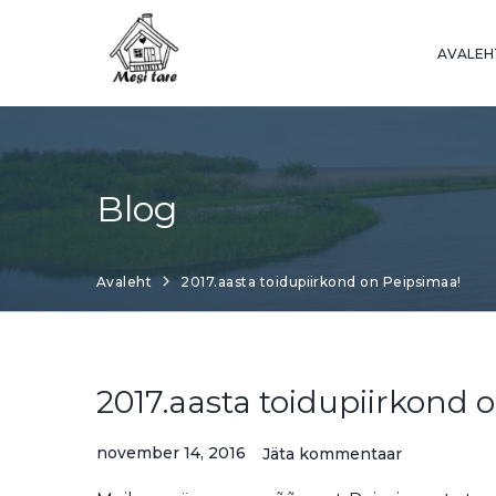
Skip
to
AVALEH
content
Blog
Avaleht
2017.aasta toidupiirkond on Peipsimaa!
2017.aasta toidupiirkond 
november 14, 2016
Jäta kommentaar