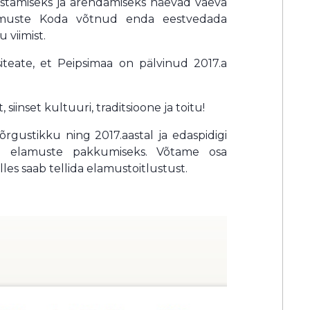
ustamiseks ja arendamiseks näevad vaeva
elamuste Koda võtnud enda eestvedada
u viimist.
iteate, et Peipsimaa on pälvinud 2017.a
iinset kultuuri, traditsioone ja toitu!
rgustikku ning 2017.aastal ja edaspidigi
e elamuste pakkumiseks. Võtame osa
lles saab tellida elamustoitlustust.