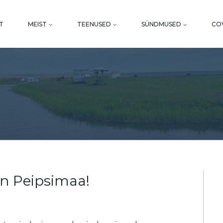
T
MEIST
TEENUSED
SÜNDMUSED
COV
on Peipsimaa!