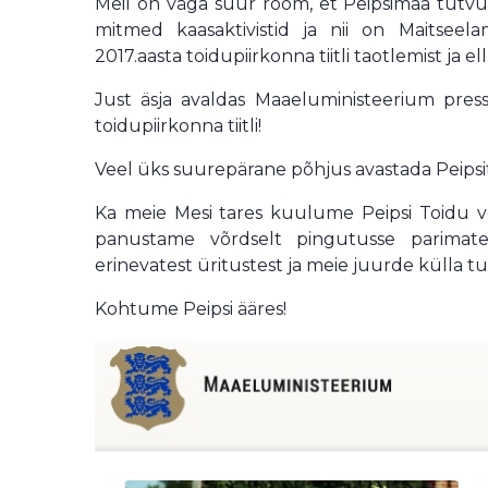
Meil on väga suur rõõm, et Peipsimaa tutv
mitmed kaasaktivistid ja nii on Maitse
2017.aasta toidupiirkonna tiitli taotlemist ja ell
Just äsja avaldas Maaeluministeerium press
toidupiirkonna tiitli!
Veel üks suurepärane põhjus avastada Peipsit, s
Ka meie Mesi tares kuulume Peipsi Toidu võ
panustame võrdselt pingutusse parimat
erinevatest üritustest ja meie juurde külla tu
Kohtume Peipsi ääres!