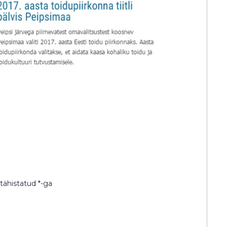
 tähistatud
*
-ga