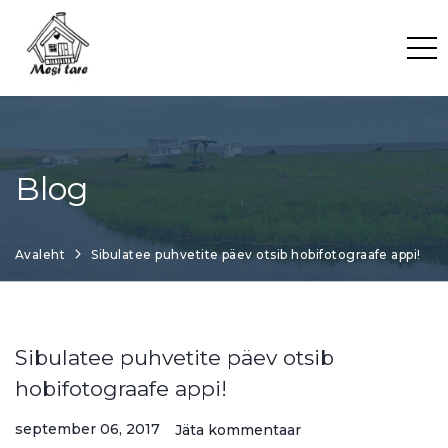
Skip
to
content
Blog
Avaleht
Sibulatee puhvetite päev otsib hobifotograafe appi!
Sibulatee puhvetite päev otsib
hobifotograafe appi!
september 06, 2017
Jäta kommentaar