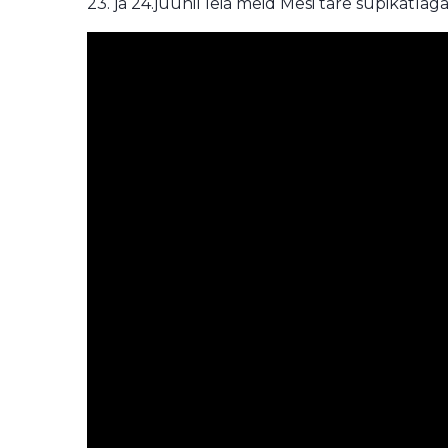
23. ja 24.juunil leia meid Mesi tare supikatla