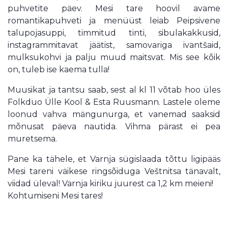
puhvetite päev. Mesi tare hoovil avame
romantikapuhveti ja menüüst leiab Peipsivene
talupojasuppi, timmitud tinti, sibulakakkusid,
instagrammitavat jäätist, samovariga ivantšaid,
mulksukohvi ja palju muud maitsvat. Mis see kõik
on, tuleb ise kaema tulla!
Muusikat ja tantsu saab, sest al kl 11 võtab hoo üles
Folkduo Ülle Kool & Esta Ruusmann. Lastele oleme
loonud vahva mängunurga, et vanemad saaksid
mõnusat päeva nautida. Vihma pärast ei pea
muretsema.
Pane ka tähele, et Varnja sügislaada tõttu ligipääs
Mesi tareni väikese ringsõiduga Veštnitsa tänavalt,
viidad üleval! Varnja kiriku juurest ca 1,2 km meieni!
Kohtumiseni Mesi tares!