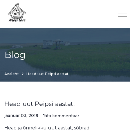
Skip
to
content
Blog
Avaleht
Head uut Peipsi aastat!
Head uut Peipsi aastat!
jaanuar 03, 2019
Jäta kommentaar
Head ja õnnelikku uut aastat, sõbrad!