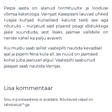
Peipsi aasta on alanud tormituulte ja looduse
võimsa kätetööga. Varnjast Kasepääni laiuvad uhked
rüsijää kuhjad. Kutselised kalurid teeb see aga
nõutuks – nurjatud said plaanid peagi sõidukitega
jääle suunduda, sest lisaks jäämäe vallidele on
nende vahel ka palju avavett.
Kui muidu saab sellist vaatepilti nautida kevadisel
ajal ja pigem Nina küla all, siis nüüd on jäämäed
kohal juba jaanuari algul. Vaatepilti saabunud
jääajast saab nautida Varnjas.
Lisa kommentaar
Sinu e-postiaadressi ei avaldata.
Nõutavad väljad on
tähistatud
*
-ga