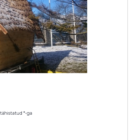
 tähistatud
*
-ga