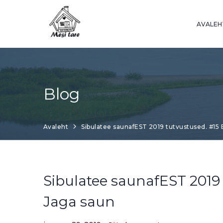
Skip
to
AVALEH
content
Blog
Avaleht
Sibulatee saunafEST 2019 tutvustused. #15
Sibulatee saunafEST 2019
Jaga saun