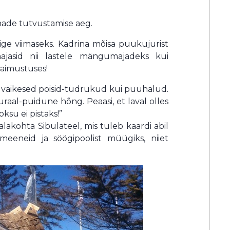
nade tutvustamise aeg.
ge viimaseks. Kadrina mõisa puukujurist
jasid nii lastele mängumajadeks kui
aimustuses!
i väikesed poisid-tüdrukud kui puuhalud.
raal-puidune hõng. Peaasi, et laval olles
ksu ei pistaks!”
akohta Sibulateel, mis tuleb kaardi abil
meeneid ja söögipoolist müügiks, niiet