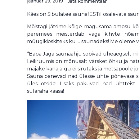
jaanuar 29, 2019
Jäta kommentaar
Käes on Sibulatee saunafESTil osalevate sau
Mõistagi jätsime kõige magusama ampsu kõi
peremees meisterdab väga kihvte nõiama
müügikioskiteks kui… saunadeks! Me oleme v
“Baba Jaga saunaahju sobivad üheaegselt ni
Leiliruumis on mõnusalt värsket õhku ja natu
majake kanajalgu ei sirutaks ja metsapoole joo
Sauna panevad nad ülesse ühte põnevase sal
üles otsida! Lisaks pakuvad nad ühtteist 
sularaha kaasa!