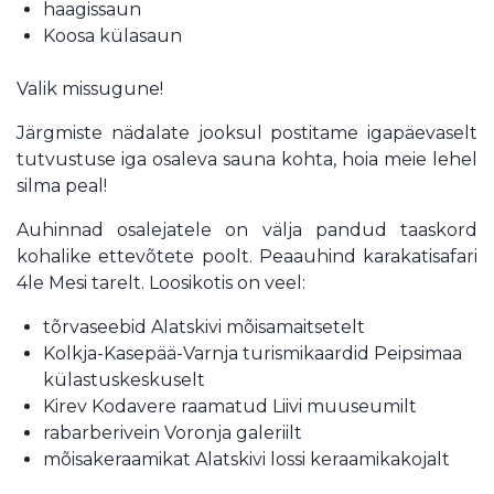
haagissaun
Koosa külasaun
Valik missugune!
Järgmiste nädalate jooksul postitame igapäevaselt
tutvustuse iga osaleva sauna kohta, hoia meie lehel
silma peal!
Auhinnad osalejatele on välja pandud taaskord
kohalike ettevõtete poolt. Peaauhind karakatisafari
4le Mesi tarelt. Loosikotis on veel:
tõrvaseebid Alatskivi mõisamaitsetelt
Kolkja-Kasepää-Varnja turismikaardid Peipsimaa
külastuskeskuselt
Kirev Kodavere raamatud Liivi muuseumilt
rabarberivein Voronja galeriilt
mõisakeraamikat Alatskivi lossi keraamikakojalt