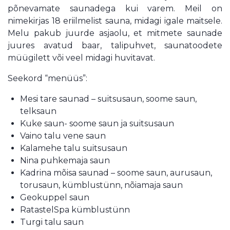
põnevamate saunadega kui varem. Meil on
nimekirjas 18 eriilmelist sauna, midagi igale maitsele.
Melu pakub juurde asjaolu, et mitmete saunade
juures avatud baar, talipuhvet, saunatoodete
müügilett või veel midagi huvitavat.
Seekord “menüüs”:
Mesi tare saunad – suitsusaun, soome saun,
telksaun
Kuke saun- soome saun ja suitsusaun
Vaino talu vene saun
Kalamehe talu suitsusaun
Nina puhkemaja saun
Kadrina mõisa saunad – soome saun, aurusaun,
torusaun, kümblustünn, nõiamaja saun
Geokuppel saun
RatastelSpa kümblustünn
Turgi talu saun