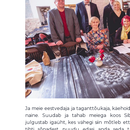
Ja meie eestvedaja ja taganttõukaja, käehoidj
naine. Suudab ja tahab meiega koos Si
julgustab igaüht, kes vähegi siin mõtleb et
tihti sõnadest puudu edasi anda seda t