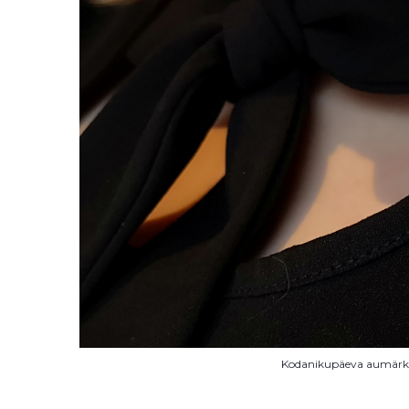
Kodanikupäeva aumärk 