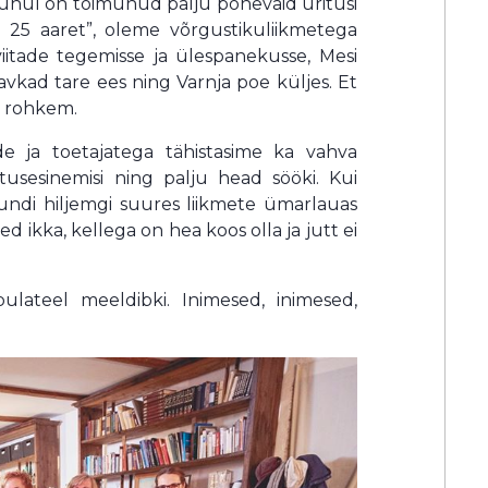
 puhul on toimunud palju põnevaid üritusi
e 25 aaret”, oleme võrgustikuliikmetega
iitade tegemisse ja ülespanekusse, Mesi
vkad tare ees ning Varnja poe küljes. Et
st rohkem.
e ja toetajatega tähistasime ka vahva
atusesinemisi ning palju head sööki. Kui
undi hiljemgi suures liikmete ümarlauas
ed ikka, kellega on hea koos olla ja jutt ei
ibulateel meeldibki. Inimesed, inimesed,