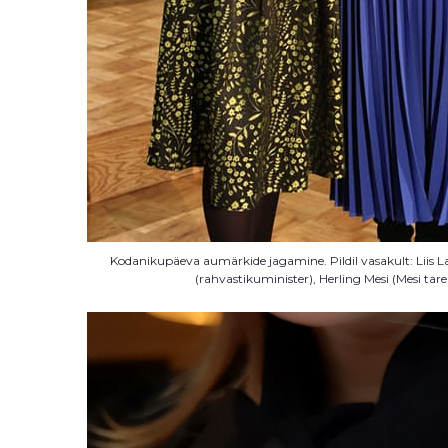
Kodanikupäeva aumärkide jagamine. Pildil vasakult: Liis L
(rahvastikuminister), Herling Mesi (Mesi tar