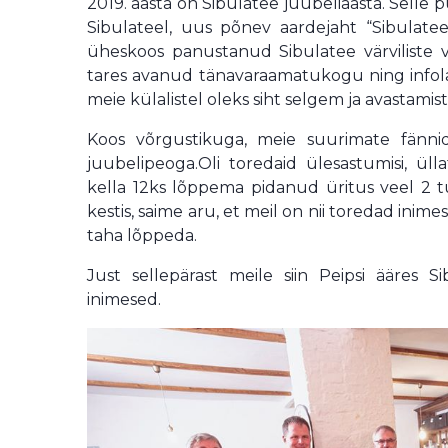
2019. aasta on Sibulatee juubeliaasta. Selle
Sibulateel, uus põnev aardejaht “Sibulate
üheskoos panustanud Sibulatee värviliste v
tares avanud tänavaraamatukogu ning infola
meie külalistel oleks siht selgem ja avastami
Koos võrgustikuga, meie suurimate fännid
juubelipeoga.Oli toredaid ülesastumisi, üll
kella 12ks lõppema pidanud üritus veel 2 t
kestis, saime aru, et meil on nii toredad inimes
taha lõppeda.
Just sellepärast meile siin Peipsi ääres S
inimesed.