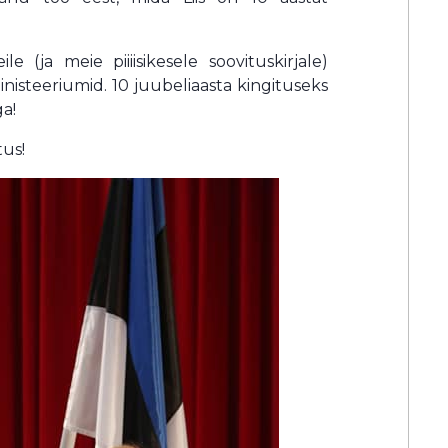
 (ja meie piiiisikesele soovituskirjale)
isteeriumid. 10 juubeliaasta kingituseks
a!
tus!