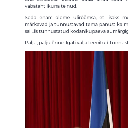
vabatahtlikuna teinud.
Seda enam oleme ülirõõmsa, et lisaks meile
märkavad ja tunnustavad tema panust ka min
sai Liis tunnustatud kodanikupäeva aumärgig
Palju, palju õnne! Igati välja teenitud tunnus