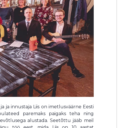
a ja innustaja Liis on imetlusväärne Eesti
bulateed paremaks paigaks teha ning
tevõtlusega alustada. Seetõttu jääb meil
änu töö eest, mida Liis on 10 aastat