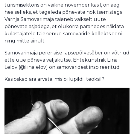
turismisektoris on vaikne november käsil, on aeg
hea selleks, et tegeleda põnevate nokitsemistega.
Varnja Samovarimaja täieneb vaikselt uute
põnevate asjadega, et olukorra paranedes näidata
külastajatele täienenud samovaride kollektsiooni
ning mitte ainult.
Samovarimaja perenaise lapsepõlvesõber on võtnud
ette uue põneva väljakutse. Ehtekunstnik Liina
Lelov (@liinalelov) on samovaridest inspireeritud.
Kas oskad ära arvata, mis piilupildil teoksil?