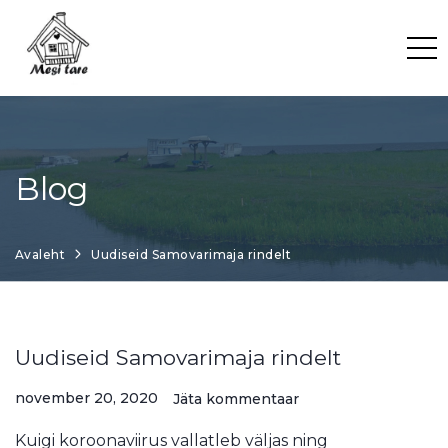
Skip
to
content
Blog
Avaleht
Uudiseid Samovarimaja rindelt
Uudiseid Samovarimaja rindelt
november 20, 2020
Jäta kommentaar
Kuigi koroonaviirus vallatleb väljas ning