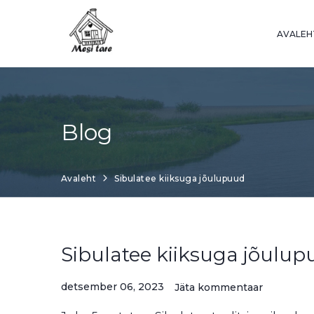
Skip
to
AVALEH
content
Blog
Avaleht
Sibulatee kiiksuga jõulupuud
Sibulatee kiiksuga jõulu
detsember 06, 2023
Jäta kommentaar