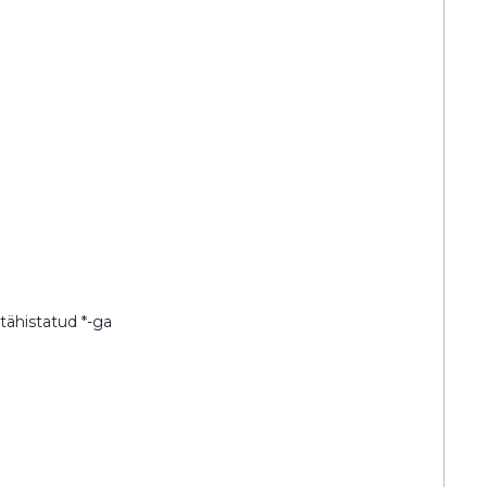
 tähistatud
*
-ga