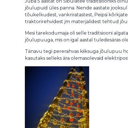
Juba 5 aastat on Sibulatee traditsiooniks olnu
jõulupuid üles panna. Nende aastate jooksul 
tõukelkudest, vankriratastest, Peipsi kõrkjate
traktorirehvidest jm materjalidest tehtud jõ
Mesi tarekodumaja oli selle traditsiooni alga
jõulupuuga, mis on igal aastal tuledesäras ol
Tänavu tegi pererahvas kiiksuga jõulupuu ho
kasutaks selleks ära olemasolevaid elektripo