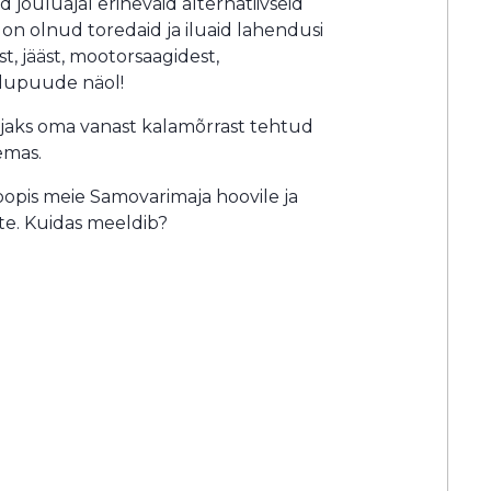
d jõuluajal erinevaid alternatiivseid
on olnud toredaid ja iluaid lahendusi
st, jääst, mootorsaagidest,
ulupuude näol!
tajaks oma vanast kalamõrrast tehtud
emas.
opis meie Samovarimaja hoovile ja
ste. Kuidas meeldib?