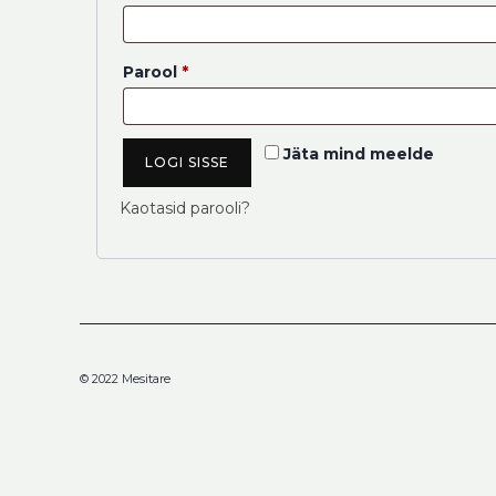
Nõutud
Parool
*
Jäta mind meelde
LOGI SISSE
Kaotasid parooli?
© 2022 Mesitare