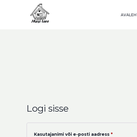
Skip
to
AVALEH
content
Logi sisse
Nõutud
Kasutajanimi või e-posti aadress
*