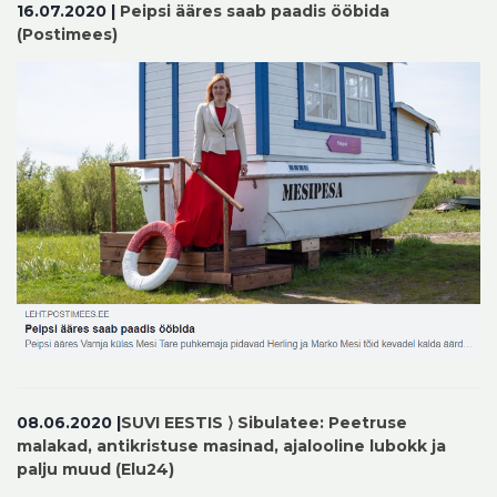
16.07.2020 |
Peipsi ääres saab paadis ööbida
(Postimees)
08.06.2020 |
SUVI EESTIS ⟩
Sibulatee: Peetruse
malakad, antikristuse masinad, ajalooline lubokk ja
palju muud (Elu24)