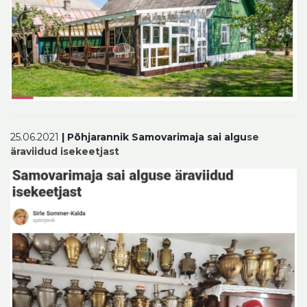
25.06.2021
| Põhjarannik Samovarimaja sai algu
se
äraviidud isekeetjast