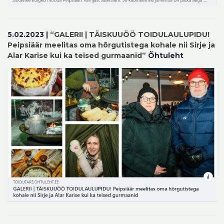
5.02.2023 |
“GALERII | TÄISKUUÖÖ TOIDULAULUPIDU!
Peipsiäär meelitas oma hõrgutistega kohale nii Sirje ja
Alar Karise kui ka teised gurmaanid”
Õhtuleht