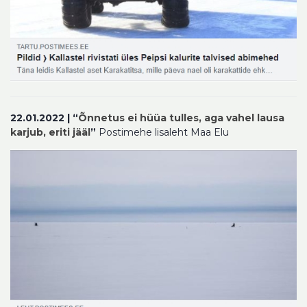
22.01.2022 | “
Õnnetus ei hüüa tulles, aga vahel lausa
karjub, eriti jääl
”
Postimehe lisaleht Maa Elu