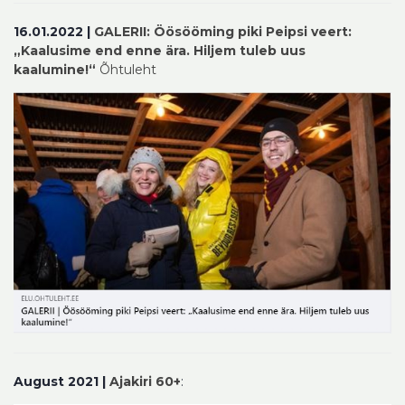
16.01.2022 |
GALERII: Öösööming piki Peipsi veert:
„Kaalusime end enne ära. Hiljem tuleb uus
kaalumine!“
Õhtuleht
August 2021 |
Ajakiri 6
0+
: