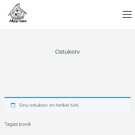
Skip
to
content
Ostukorv
Sinu ostukorv on hetkel tühi.
Tagasi poodi